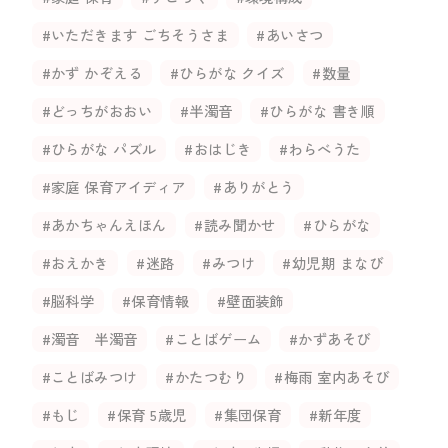
#いただきます ごちそうさま
#あいさつ
#かず かぞえる
#ひらがな クイズ
#数量
#どっちがおおい
#半濁音
#ひらがな 書き順
#ひらがな パズル
#おはじき
#わらべうた
#家庭 保育アイディア
#ありがとう
#あかちゃんえほん
#読み聞かせ
#ひらがな
#おえかき
#迷路
#みつけ
#幼児期 まなび
#脳科学
#保育情報
#壁面装飾
#濁音 半濁音
#ことばゲーム
#かずあそび
#ことばみつけ
#かたつむり
#梅雨 室内あそび
#もじ
#保育 5歳児
#集団保育
#新年度