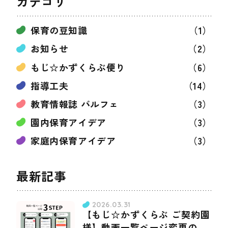
カテゴリ
保育の豆知識
（1）
お知らせ
（2）
もじ☆かずくらぶ便り
（6）
指導工夫
（14）
教育情報誌 パルフェ
（3）
園内保育アイデア
（3）
家庭内保育アイデア
（3）
最新記事
2026.03.31
【もじ☆かずくらぶ ご契約園
様】動画一覧ぺージ変更のお