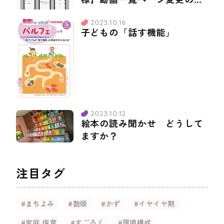
知らせ
2023.10.16
子どもの「話す機能」
2023.10.12
絵本の読み聞かせ どうして
ますか？
注目タグ
#まちよみ
#数順
#かず
#イヤイヤ期
#家庭 保育
#すごろく
#環境構成