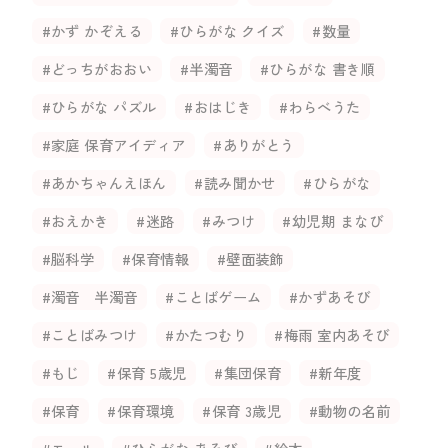
#かず かぞえる
#ひらがな クイズ
#数量
#どっちがおおい
#半濁音
#ひらがな 書き順
#ひらがな パズル
#おはじき
#わらべうた
#家庭 保育アイディア
#ありがとう
#あかちゃんえほん
#読み聞かせ
#ひらがな
#おえかき
#迷路
#みつけ
#幼児期 まなび
#脳科学
#保育情報
#壁面装飾
#濁音 半濁音
#ことばゲーム
#かずあそび
#ことばみつけ
#かたつむり
#梅雨 室内あそび
#もじ
#保育 5歳児
#集団保育
#新年度
#保育
#保育環境
#保育 3歳児
#動物の名前