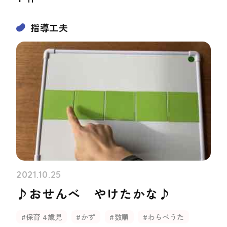
指導工夫
2021.10.25
♪おせんべ やけたかな♪
#保育 4歳児
#かず
#数順
#わらべうた