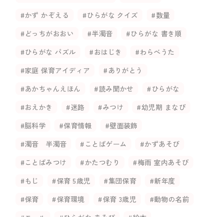
#かず かぞえる
#ひらがな クイズ
#数量
#どっちがおおい
#半濁音
#ひらがな 書き順
#ひらがな パズル
#おはじき
#わらべうた
#家庭 保育アイディア
#ありがとう
#あかちゃんえほん
#読み聞かせ
#ひらがな
#おえかき
#迷路
#みつけ
#幼児期 まなび
#脳科学
#保育情報
#壁面装飾
#濁音 半濁音
#ことばゲーム
#かずあそび
#ことばみつけ
#かたつむり
#梅雨 室内あそび
#もじ
#保育 5歳児
#集団保育
#新年度
#保育
#保育環境
#保育 3歳児
#動物の名前