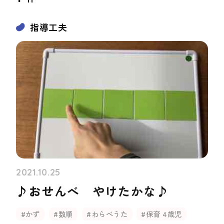
指導工夫
2021.10.25
♪おせんべ やけたかな♪
#かず
#数順
#わらべうた
#保育 4歳児