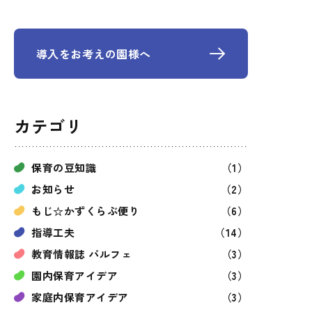
導入をお考えの園様へ
カテゴリ
保育の豆知識
（1）
お知らせ
（2）
もじ☆かずくらぶ便り
（6）
指導工夫
（14）
教育情報誌 パルフェ
（3）
園内保育アイデア
（3）
家庭内保育アイデア
（3）