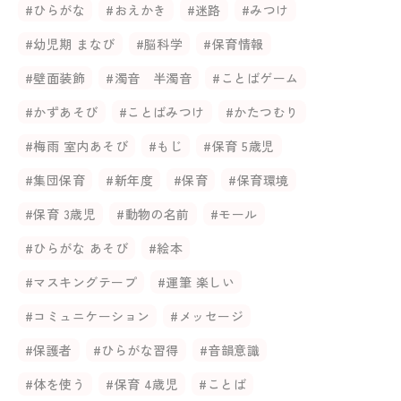
#ひらがな
#おえかき
#迷路
#みつけ
#幼児期 まなび
#脳科学
#保育情報
#壁面装飾
#濁音 半濁音
#ことばゲーム
#かずあそび
#ことばみつけ
#かたつむり
#梅雨 室内あそび
#もじ
#保育 5歳児
#集団保育
#新年度
#保育
#保育環境
#保育 3歳児
#動物の名前
#モール
#ひらがな あそび
#絵本
#マスキングテープ
#運筆 楽しい
#コミュニケーション
#メッセージ
#保護者
#ひらがな習得
#音韻意識
#体を使う
#保育 4歳児
#ことば