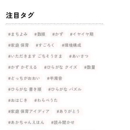
注目タグ
#まちよみ
#数順
#かず
#イヤイヤ期
#家庭 保育
#すごろく
#環境構成
#いただきます ごちそうさま
#あいさつ
#かず かぞえる
#ひらがな クイズ
#数量
#どっちがおおい
#半濁音
#ひらがな 書き順
#ひらがな パズル
#おはじき
#わらべうた
#家庭 保育アイディア
#ありがとう
#あかちゃんえほん
#読み聞かせ