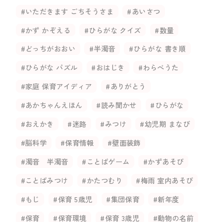
#いただきます ごちそうさま
#あいさつ
#かず かぞえる
#ひらがな クイズ
#数量
#どっちがおおい
#半濁音
#ひらがな 書き順
#ひらがな パズル
#おはじき
#わらべうた
#家庭 保育アイディア
#ありがとう
#あかちゃんえほん
#読み聞かせ
#ひらがな
#おえかき
#迷路
#みつけ
#幼児期 まなび
#脳科学
#保育情報
#壁面装飾
#濁音 半濁音
#ことばゲーム
#かずあそび
#ことばみつけ
#かたつむり
#梅雨 室内あそび
#もじ
#保育 5歳児
#集団保育
#新年度
#保育
#保育環境
#保育 3歳児
#動物の名前