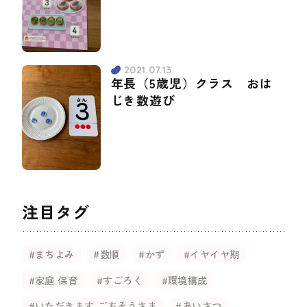
2021.07.13
年長（5歳児）クラス おは
じき数遊び
注目タグ
#まちよみ
#数順
#かず
#イヤイヤ期
#家庭 保育
#すごろく
#環境構成
#いただきます ごちそうさま
#あいさつ