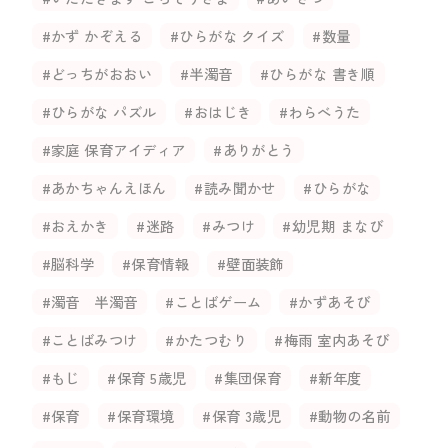
#かず かぞえる
#ひらがな クイズ
#数量
#どっちがおおい
#半濁音
#ひらがな 書き順
#ひらがな パズル
#おはじき
#わらべうた
#家庭 保育アイディア
#ありがとう
#あかちゃんえほん
#読み聞かせ
#ひらがな
#おえかき
#迷路
#みつけ
#幼児期 まなび
#脳科学
#保育情報
#壁面装飾
#濁音 半濁音
#ことばゲーム
#かずあそび
#ことばみつけ
#かたつむり
#梅雨 室内あそび
#もじ
#保育 5歳児
#集団保育
#新年度
#保育
#保育環境
#保育 3歳児
#動物の名前