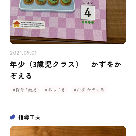
2021.09.01
年少（3歳児クラス） かずをか
ぞえる
#保育 3歳児
#おはじき
#かず かぞえる
指導工夫