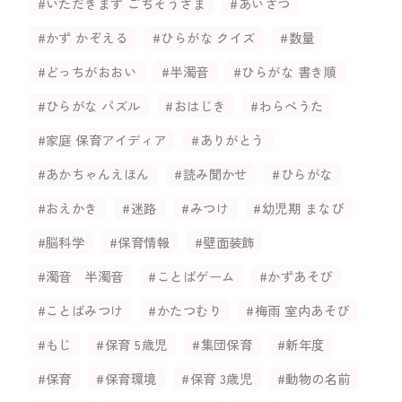
#いただきます ごちそうさま
#あいさつ
#かず かぞえる
#ひらがな クイズ
#数量
#どっちがおおい
#半濁音
#ひらがな 書き順
#ひらがな パズル
#おはじき
#わらべうた
#家庭 保育アイディア
#ありがとう
#あかちゃんえほん
#読み聞かせ
#ひらがな
#おえかき
#迷路
#みつけ
#幼児期 まなび
#脳科学
#保育情報
#壁面装飾
#濁音 半濁音
#ことばゲーム
#かずあそび
#ことばみつけ
#かたつむり
#梅雨 室内あそび
#もじ
#保育 5歳児
#集団保育
#新年度
#保育
#保育環境
#保育 3歳児
#動物の名前