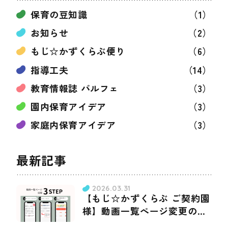
保育の豆知識
（1）
お知らせ
（2）
もじ☆かずくらぶ便り
（6）
指導工夫
（14）
教育情報誌 パルフェ
（3）
園内保育アイデア
（3）
家庭内保育アイデア
（3）
最新記事
2026.03.31
【もじ☆かずくらぶ ご契約園
様】動画一覧ぺージ変更のお
知らせ