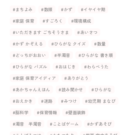
#まちよみ
#数順
#かず
#イヤイヤ期
#家庭 保育
#すごろく
#環境構成
#いただきます ごちそうさま
#あいさつ
#かず かぞえる
#ひらがな クイズ
#数量
#どっちがおおい
#半濁音
#ひらがな 書き順
#ひらがな パズル
#おはじき
#わらべうた
#家庭 保育アイディア
#ありがとう
#あかちゃんえほん
#読み聞かせ
#ひらがな
#おえかき
#迷路
#みつけ
#幼児期 まなび
#脳科学
#保育情報
#壁面装飾
#濁音 半濁音
#ことばゲーム
#かずあそび