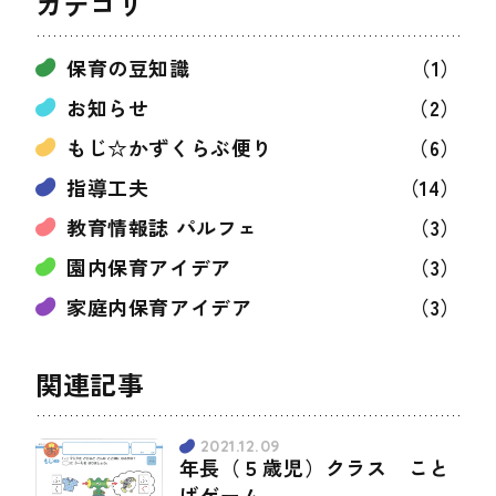
カテゴリ
保育の豆知識
（1）
お知らせ
（2）
もじ☆かずくらぶ便り
（6）
指導工夫
（14）
教育情報誌 パルフェ
（3）
園内保育アイデア
（3）
家庭内保育アイデア
（3）
関連記事
2021.12.09
年長（５歳児）クラス こと
ばゲーム