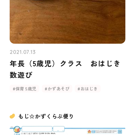
2021.07.13
年長（5歳児）クラス おはじき
数遊び
#保育 5歳児
#かずあそび
#おはじき
もじ☆かずくらぶ便り