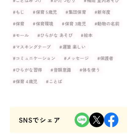
#ことばみつけ
#かたつむり
#梅雨 室内あそび
#もじ
#保育 5歳児
#集団保育
#新年度
#保育
#保育環境
#保育 3歳児
#動物の名前
#モール
#ひらがな あそび
#絵本
#マスキングテープ
#運筆 楽しい
#コミュニケーション
#メッセージ
#保護者
#ひらがな習得
#音韻意識
#体を使う
#保育 4歳児
#ことば
SNSでシェア