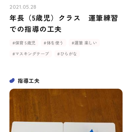
2021.05.28
年長（5歳児）クラス 運筆練習
での指導の工夫
#保育 5歳児
#体を使う
#運筆 楽しい
#マスキングテープ
#ひらがな
指導工夫