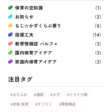
保育の豆知識
（1）
お知らせ
（2）
もじ☆かずくらぶ便り
（6）
指導工夫
（14）
教育情報誌 パルフェ
（3）
園内保育アイデア
（3）
家庭内保育アイデア
（3）
注目タグ
#まちよみ
#数順
#かず
#イヤイヤ期
#家庭 保育
#すごろく
#環境構成