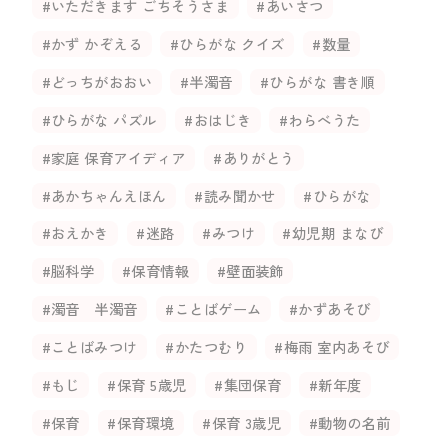
#いただきます ごちそうさま
#あいさつ
#かず かぞえる
#ひらがな クイズ
#数量
#どっちがおおい
#半濁音
#ひらがな 書き順
#ひらがな パズル
#おはじき
#わらべうた
#家庭 保育アイディア
#ありがとう
#あかちゃんえほん
#読み聞かせ
#ひらがな
#おえかき
#迷路
#みつけ
#幼児期 まなび
#脳科学
#保育情報
#壁面装飾
#濁音 半濁音
#ことばゲーム
#かずあそび
#ことばみつけ
#かたつむり
#梅雨 室内あそび
#もじ
#保育 5歳児
#集団保育
#新年度
#保育
#保育環境
#保育 3歳児
#動物の名前