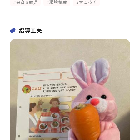
#保育 5歳児
#環境構成
#すごろく
指導工夫