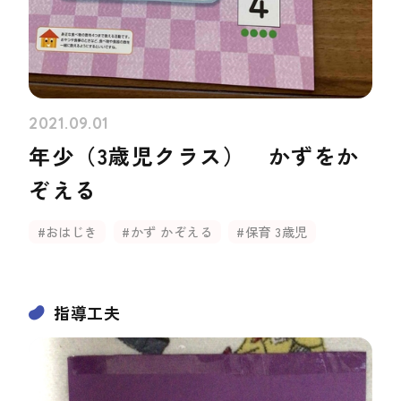
2021.09.01
年少（3歳児クラス） かずをか
ぞえる
#おはじき
#かず かぞえる
#保育 3歳児
指導工夫