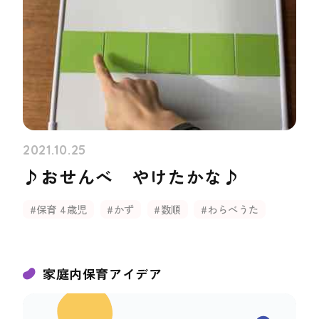
2021.10.25
♪おせんべ やけたかな♪
#保育 4歳児
#かず
#数順
#わらべうた
家庭内保育アイデア