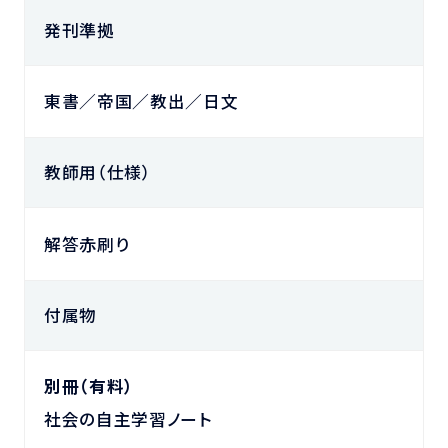
発刊準拠
東書／帝国／教出／日文
教師用（仕様）
解答赤刷り
付属物
別冊（有料）
社会の自主学習ノート