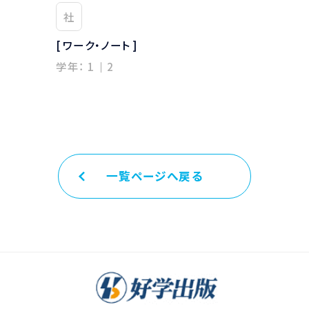
社
社
[ ワーク・ノート ]
[ ワーク・ノ
学年：
1
2
学年：
1
一覧ページへ戻る