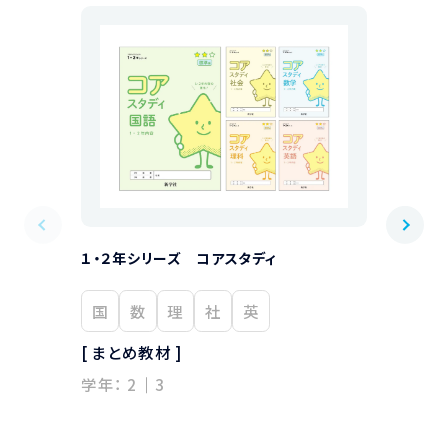
１・２年シリーズ コアスタディ
１・２年シリ
国
数
理
社
英
国
数
[ まとめ教材 ]
[ まとめ教材
学年：
2
3
学年：
2