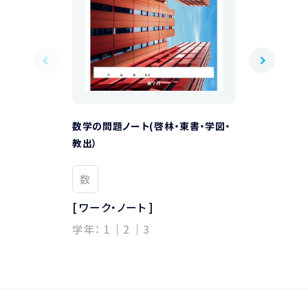
数学の問題ノート(啓林・東書・学図・
数学の問題ノート
教出）
数
数
[ ワーク・ノート
[ ワーク・ノート ]
学年：
1
2
学年：
1
2
3