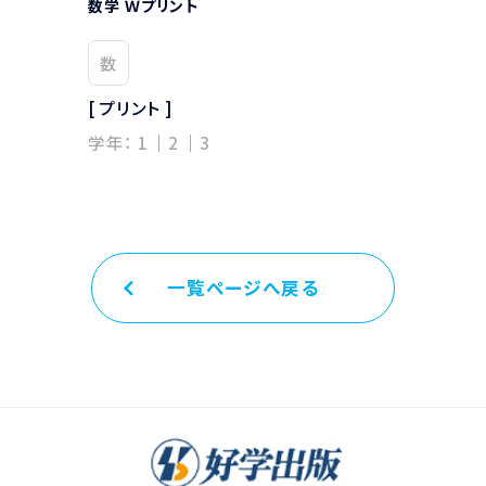
数学 Ｗプリント
数学 学習
数
数
[ プリント ]
[ プリント ]
学年：
1
2
3
学年：
1
一覧ページへ戻る