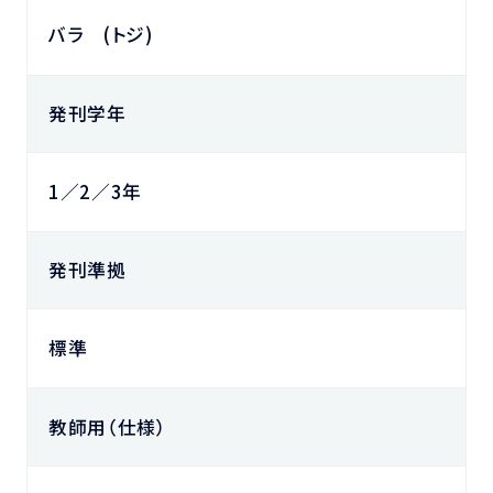
バラ (トジ)
発刊学年
1／2／3年
発刊準拠
標準
教師用（仕様）