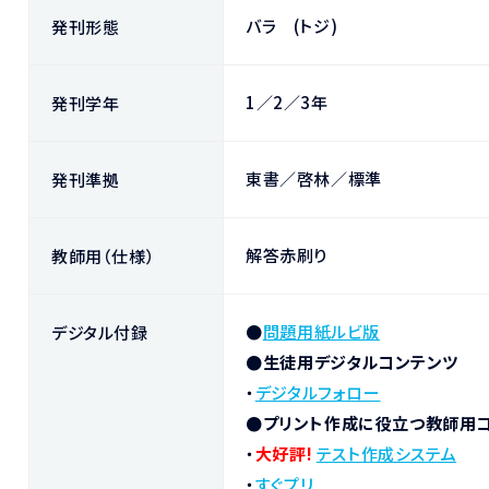
バラ (トジ)
発刊形態
1／2／3年
発刊学年
東書／啓林／標準
発刊準拠
解答赤刷り
教師用（仕様）
●
問題用紙ルビ版
デジタル付録
●
生徒用デジタルコンテンツ
・
デジタルフォロー
●プリント作成に役立つ教師用
・
大好評!
テスト作成システム
・
すぐプリ