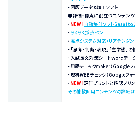
・図版データ＆加工ソフト
●
評価・採点に役立つコンテンツ
・
NEW!
自動集計ソフトSasatto
・
らくらく採点ペン
・
採点システム対応（リアテンダン
・「思考・判断・表現」「主学態」の
・入試長文対策シートwordデー
・用語チェックmaker（Googleフ
・理科WEBチェック（Googleフ
・
NEW!
評価プリントと確認プリ
その他教師用コンテンツの詳細は