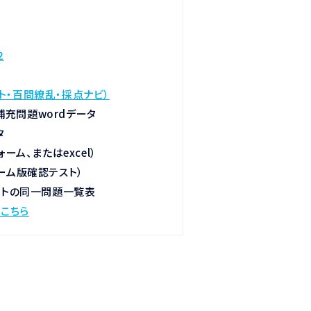
２
ト・百問繚乱・採点ナビ）
補充問題wordデータ
タ
ォーム、またはexcel）
ォーム版確認テスト）
ントの同一問題一覧表
こちら