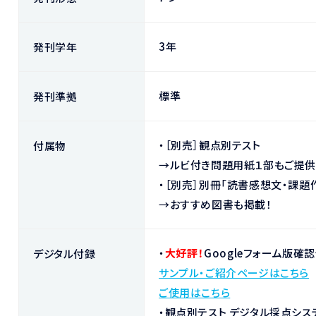
3年
発刊学年
標準
発刊準拠
・［別売］観点別テスト
付属物
→ルビ付き問題用紙１部もご提供
・［別売］別冊「読書感想文・課題
→おすすめ図書も掲載！
・
大好評！
Googleフォーム版確
デジタル付録
サンプル・ご紹介ページはこちら
ご使用はこちら
・観点別テスト デジタル採点シス