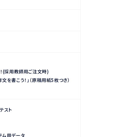
！
(
採用教師用ご注文時
)
作文を書こう！」（原稿用紙5枚つき）
認テスト
テム用データ