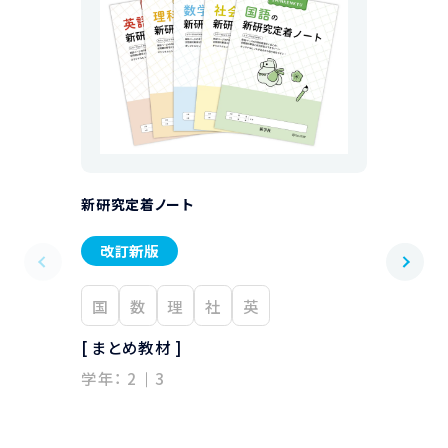
新研究定着ノート
新研究ノー
改訂新版
改訂新版
国
数
理
社
英
国
数
[ まとめ教材 ]
[ まとめ教材
学年：
2
3
学年：
2