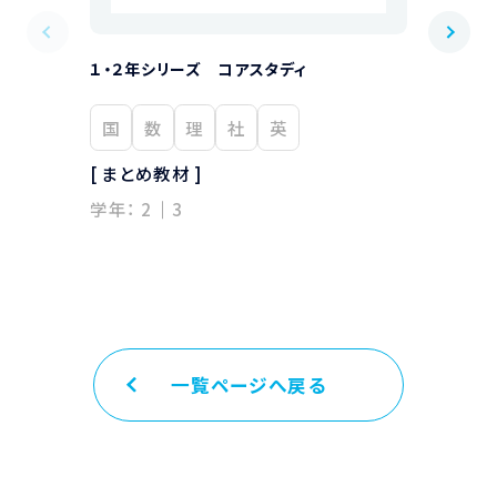
１・２年シリーズ コアスタディ
１・２年シリ
国
数
理
社
英
国
数
[ まとめ教材 ]
[ まとめ教材
学年：
2
3
学年：
2
一覧ページへ戻る