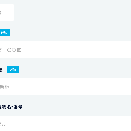
必須
地
必須
建物名・番号