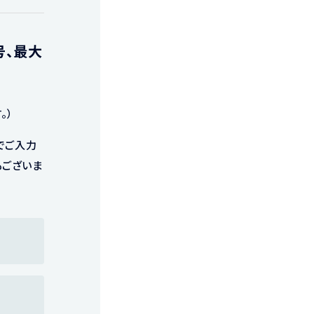
号、最大
。）
でご入力
もございま