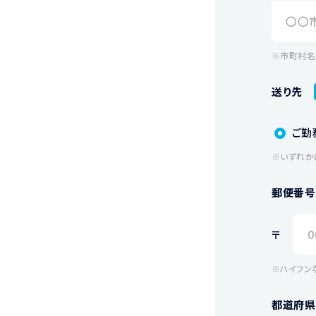
※市町村名
送り先
ご勤
※いずれか
郵便番号
〒
※ハイフン
都道府県