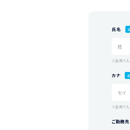
氏名
※全角で入
カナ
※全角で入
ご勤務先