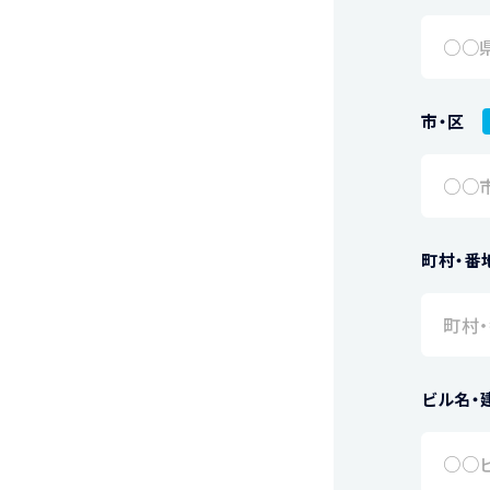
市・区
町村・番
ビル名・